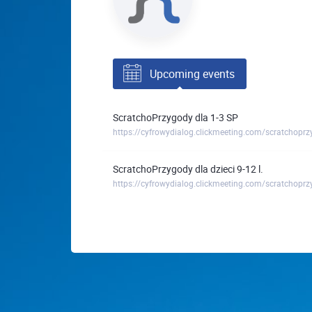
Upcoming events
ScratchoPrzygody dla 1-3 SP
https://cyfrowydialog.clickmeeting.com/scratchoprz
ScratchoPrzygody dla dzieci 9-12 l.
https://cyfrowydialog.clickmeeting.com/scratchoprzy